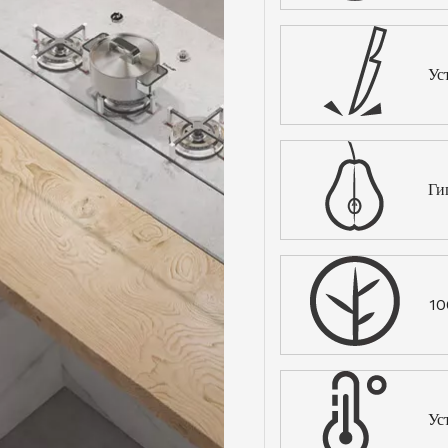
Ус
Ги
10
Ус